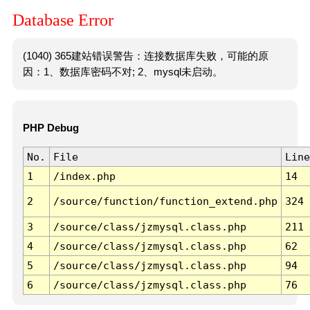
Database Error
(1040) 365建站错误警告：连接数据库失败，可能的原
因：1、数据库密码不对; 2、mysql未启动。
PHP Debug
No.
File
Line
1
/index.php
14
2
/source/function/function_extend.php
324
3
/source/class/jzmysql.class.php
211
4
/source/class/jzmysql.class.php
62
5
/source/class/jzmysql.class.php
94
6
/source/class/jzmysql.class.php
76