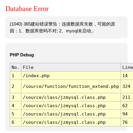
Database Error
(1040) 365建站错误警告：连接数据库失败，可能的原
因：1、数据库密码不对; 2、mysql未启动。
PHP Debug
No.
File
Line
1
/index.php
14
2
/source/function/function_extend.php
324
3
/source/class/jzmysql.class.php
211
4
/source/class/jzmysql.class.php
62
5
/source/class/jzmysql.class.php
94
6
/source/class/jzmysql.class.php
76