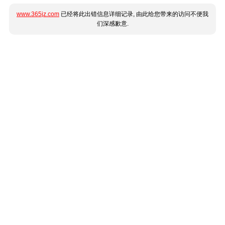
www.365jz.com
已经将此出错信息详细记录, 由此给您带来的访问不便我
们深感歉意.