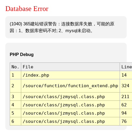
Database Error
(1040) 365建站错误警告：连接数据库失败，可能的原
因：1、数据库密码不对; 2、mysql未启动。
PHP Debug
No.
File
Line
1
/index.php
14
2
/source/function/function_extend.php
324
3
/source/class/jzmysql.class.php
211
4
/source/class/jzmysql.class.php
62
5
/source/class/jzmysql.class.php
94
6
/source/class/jzmysql.class.php
76