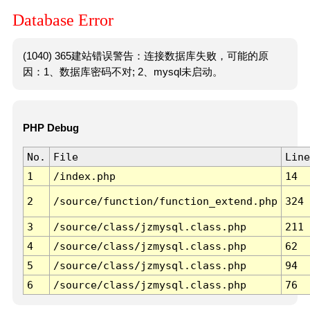
Database Error
(1040) 365建站错误警告：连接数据库失败，可能的原
因：1、数据库密码不对; 2、mysql未启动。
PHP Debug
No.
File
Line
1
/index.php
14
2
/source/function/function_extend.php
324
3
/source/class/jzmysql.class.php
211
4
/source/class/jzmysql.class.php
62
5
/source/class/jzmysql.class.php
94
6
/source/class/jzmysql.class.php
76