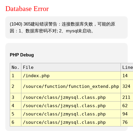
Database Error
(1040) 365建站错误警告：连接数据库失败，可能的原
因：1、数据库密码不对; 2、mysql未启动。
PHP Debug
No.
File
Line
1
/index.php
14
2
/source/function/function_extend.php
324
3
/source/class/jzmysql.class.php
211
4
/source/class/jzmysql.class.php
62
5
/source/class/jzmysql.class.php
94
6
/source/class/jzmysql.class.php
76