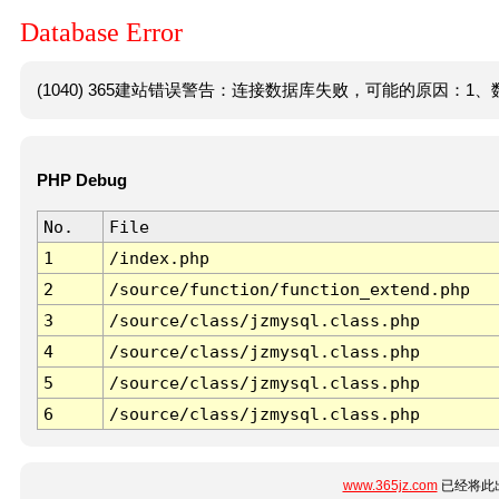
Database Error
(1040) 365建站错误警告：连接数据库失败，可能的原因：1、数
PHP Debug
No.
File
1
/index.php
2
/source/function/function_extend.php
3
/source/class/jzmysql.class.php
4
/source/class/jzmysql.class.php
5
/source/class/jzmysql.class.php
6
/source/class/jzmysql.class.php
www.365jz.com
已经将此