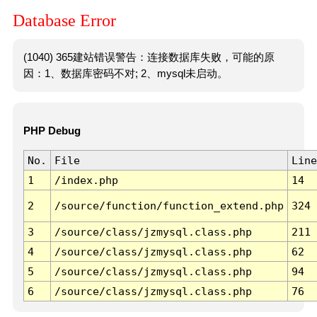
Database Error
(1040) 365建站错误警告：连接数据库失败，可能的原
因：1、数据库密码不对; 2、mysql未启动。
PHP Debug
No.
File
Line
1
/index.php
14
2
/source/function/function_extend.php
324
3
/source/class/jzmysql.class.php
211
4
/source/class/jzmysql.class.php
62
5
/source/class/jzmysql.class.php
94
6
/source/class/jzmysql.class.php
76