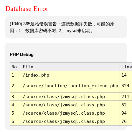
Database Error
(1040) 365建站错误警告：连接数据库失败，可能的原
因：1、数据库密码不对; 2、mysql未启动。
PHP Debug
No.
File
Line
1
/index.php
14
2
/source/function/function_extend.php
324
3
/source/class/jzmysql.class.php
211
4
/source/class/jzmysql.class.php
62
5
/source/class/jzmysql.class.php
94
6
/source/class/jzmysql.class.php
76