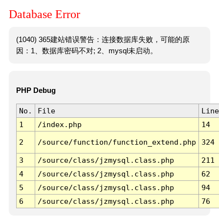
Database Error
(1040) 365建站错误警告：连接数据库失败，可能的原
因：1、数据库密码不对; 2、mysql未启动。
PHP Debug
No.
File
Line
1
/index.php
14
2
/source/function/function_extend.php
324
3
/source/class/jzmysql.class.php
211
4
/source/class/jzmysql.class.php
62
5
/source/class/jzmysql.class.php
94
6
/source/class/jzmysql.class.php
76