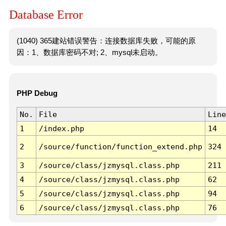
Database Error
(1040) 365建站错误警告：连接数据库失败，可能的原
因：1、数据库密码不对; 2、mysql未启动。
PHP Debug
No.
File
Line
1
/index.php
14
2
/source/function/function_extend.php
324
3
/source/class/jzmysql.class.php
211
4
/source/class/jzmysql.class.php
62
5
/source/class/jzmysql.class.php
94
6
/source/class/jzmysql.class.php
76