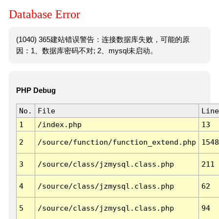
Database Error
(1040) 365建站错误警告：连接数据库失败，可能的原
因：1、数据库密码不对; 2、mysql未启动。
PHP Debug
No.
File
Line
1
/index.php
13
2
/source/function/function_extend.php
1548
3
/source/class/jzmysql.class.php
211
4
/source/class/jzmysql.class.php
62
5
/source/class/jzmysql.class.php
94