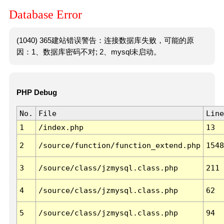
Database Error
(1040) 365建站错误警告：连接数据库失败，可能的原
因：1、数据库密码不对; 2、mysql未启动。
PHP Debug
No.
File
Line
1
/index.php
13
2
/source/function/function_extend.php
1548
3
/source/class/jzmysql.class.php
211
4
/source/class/jzmysql.class.php
62
5
/source/class/jzmysql.class.php
94