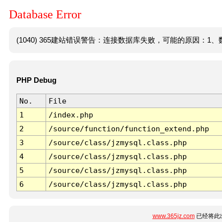
Database Error
(1040) 365建站错误警告：连接数据库失败，可能的原因：1、数
PHP Debug
No.
File
1
/index.php
2
/source/function/function_extend.php
3
/source/class/jzmysql.class.php
4
/source/class/jzmysql.class.php
5
/source/class/jzmysql.class.php
6
/source/class/jzmysql.class.php
www.365jz.com
已经将此