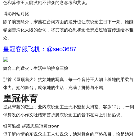
色和算作王人能激励不雅众的念念考和共识。
博彩网站对比
除了演技除外，宋茜在台词方面的擢升也让东说念主目下一亮。她能
够圆善消化大段的台词，将变装的心思和念念想通过语言传递给不雅
众。
皇冠客服飞机：@seo3687
舞台上的猛火，生活中的拚命三娘
那首《屋顶着火》犹如她的写真，每一个音符王人朝上着她的柔柔与
张力。她的舞台，就像她的生活，充满了拼搏与不屈。
皇冠体育
提及宋茜的敬业，业内东说念主士无不竖起大拇指。客岁12月，一则
伴舞发的小作文吐槽宋茜折腾东说念主的音书在网上引起热议。
银河酷娱 赵露思皇冠哥crown
但了解内情的东说念主王人知说念，她对舞台的严格条目，恰是她对