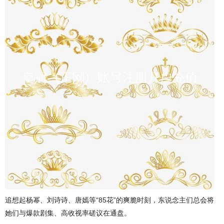
追想起杨幂、刘诗诗、唐嫣等“85花”的爽脆时刻，东说念主们总会将
她们与爆款剧集、高收视率磋议在通盘。