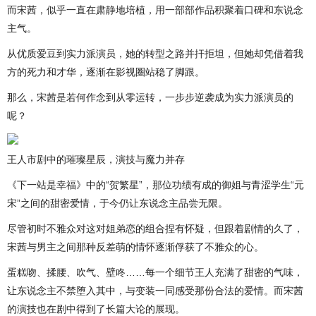
而宋茜，似乎一直在肃静地培植，用一部部作品积聚着口碑和东说念
主气。
从优质爱豆到实力派演员，她的转型之路并扞拒坦，但她却凭借着我
方的死力和才华，逐渐在影视圈站稳了脚跟。
那么，宋茜是若何作念到从零运转，一步步逆袭成为实力派演员的
呢？
王人市剧中的璀璨星辰，演技与魔力并存
《下一站是幸福》中的“贺繁星”，那位功绩有成的御姐与青涩学生“元
宋”之间的甜密爱情，于今仍让东说念主品尝无限。
尽管初时不雅众对这对姐弟恋的组合捏有怀疑，但跟着剧情的久了，
宋茜与男主之间那种反差萌的情怀逐渐俘获了不雅众的心。
蛋糕吻、揉腰、吹气、壁咚……每一个细节王人充满了甜密的气味，
让东说念主不禁堕入其中，与变装一同感受那份合法的爱情。而宋茜
的演技也在剧中得到了长篇大论的展现。