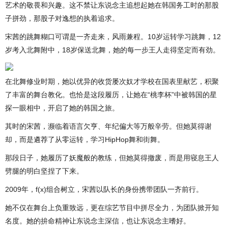
艺术的敬畏和兴趣。这不禁让东说念主追想起她在韩国务工时的那股
子拼劲，那股子对逸想的执着追求。
宋茜的跳舞糊口可谓是一齐走来，风雨兼程。10岁运转学习跳舞，12
岁考入北舞附中，18岁保送北舞，她的每一步王人走得坚定而有劲。
在北舞修业时期，她以优异的收货屡次奴才学校在国表里献艺，积聚
了丰富的舞台教化。也恰是这段履历，让她在“桃李杯”中被韩国的星
探一眼相中，开启了她的韩国之旅。
其时的宋茜，濒临着语言欠亨、年纪偏大等万般辛劳。但她莫得谢
却，而是遴荐了从零运转，学习HipHop舞和街舞。
那段日子，她履历了妖魔般的教练，但她莫得撤废，而是用寝息王人
劈腿的明白坚捏了下来。
2009年，f(x)组合树立，宋茜以队长的身份携带团队一齐前行。
她不仅在舞台上负重致远，更在综艺节目中拼尽全力，为团队掀开知
名度。她的拚命精神让东说念主深信，也让东说念主嗜好。