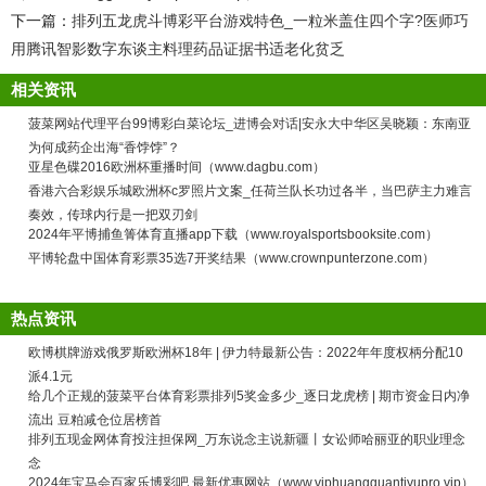
下一篇：
排列五龙虎斗博彩平台游戏特色_一粒米盖住四个字?医师巧
用腾讯智影数字东谈主料理药品证据书适老化贫乏
相关资讯
菠菜网站代理平台99博彩白菜论坛_进博会对话|安永大中华区吴晓颖：东南亚
为何成药企出海“香饽饽”？
亚星色碟2016欧洲杯重播时间（www.dagbu.com）
香港六合彩娱乐城欧洲杯c罗照片文案_任荷兰队长功过各半，当巴萨主力难言
奏效，传球内行是一把双刃剑
2024年平博捕鱼箐体育直播app下载（www.royalsportsbooksite.com）
平博轮盘中国体育彩票35选7开奖结果（www.crownpunterzone.com）
热点资讯
欧博棋牌游戏俄罗斯欧洲杯18年 | 伊力特最新公告：2022年年度权柄分配10
派4.1元
给几个正规的菠菜平台体育彩票排列5奖金多少_逐日龙虎榜 | 期市资金日内净
流出 豆粕减仓位居榜首
排列五现金网体育投注担保网_万东说念主说新疆丨女讼师哈丽亚的职业理念
念
2024年宝马会百家乐博彩吧 最新优惠网站（www.viphuangguantiyupro.vip）