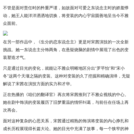
不管是面对责任时的矜重严谨，如故面对可爱之东说念主时的娇羞悸
动，她王人能洋洋洒洒地切换，将变装的内心宇宙圆善地呈当今不雅
众面前。
在另一部作品中，《生分的恋东说念主》更是对宋茜演技的一次全新
挑战。她一东说念主分饰两角，在悬疑烧脑的剧情中展现了出色的变
装塑造才气。
只是通过目光的变化，就能让不雅众明晰地区分出“罗芊怡”和“宋小
冬”这两个天壤之隔的变装。这种对变装的久了挖掘和精确演绎，无疑
解说了宋茜在演技方面的实力和才华。
正在热播的《咱们的翻译官》再次将宋茜推到了不雅众视线的中心。
她在剧中饰演的变装履历了旧梦重温的情怀纠葛，与前任在任场上再
次再会。
面对这种复杂的心思关系，宋茜通过精熟的饰演将变装的内心挣扎和
成长历程展现得长篇大论。她的目光中充满了故事，每一个狭窄的神