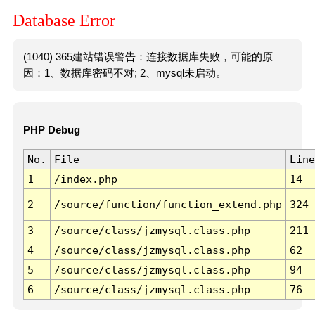
Database Error
(1040) 365建站错误警告：连接数据库失败，可能的原
因：1、数据库密码不对; 2、mysql未启动。
PHP Debug
No.
File
Line
1
/index.php
14
2
/source/function/function_extend.php
324
3
/source/class/jzmysql.class.php
211
4
/source/class/jzmysql.class.php
62
5
/source/class/jzmysql.class.php
94
6
/source/class/jzmysql.class.php
76