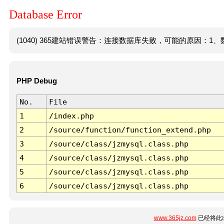
Database Error
(1040) 365建站错误警告：连接数据库失败，可能的原因：1、数
PHP Debug
No.
File
1
/index.php
2
/source/function/function_extend.php
3
/source/class/jzmysql.class.php
4
/source/class/jzmysql.class.php
5
/source/class/jzmysql.class.php
6
/source/class/jzmysql.class.php
www.365jz.com
已经将此