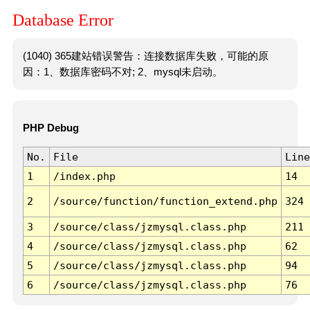
Database Error
(1040) 365建站错误警告：连接数据库失败，可能的原
因：1、数据库密码不对; 2、mysql未启动。
PHP Debug
No.
File
Line
1
/index.php
14
2
/source/function/function_extend.php
324
3
/source/class/jzmysql.class.php
211
4
/source/class/jzmysql.class.php
62
5
/source/class/jzmysql.class.php
94
6
/source/class/jzmysql.class.php
76