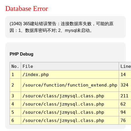
Database Error
(1040) 365建站错误警告：连接数据库失败，可能的原
因：1、数据库密码不对; 2、mysql未启动。
PHP Debug
No.
File
Line
1
/index.php
14
2
/source/function/function_extend.php
324
3
/source/class/jzmysql.class.php
211
4
/source/class/jzmysql.class.php
62
5
/source/class/jzmysql.class.php
94
6
/source/class/jzmysql.class.php
76