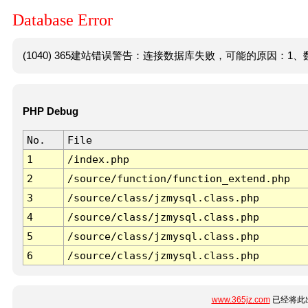
Database Error
(1040) 365建站错误警告：连接数据库失败，可能的原因：1、数
PHP Debug
No.
File
1
/index.php
2
/source/function/function_extend.php
3
/source/class/jzmysql.class.php
4
/source/class/jzmysql.class.php
5
/source/class/jzmysql.class.php
6
/source/class/jzmysql.class.php
www.365jz.com
已经将此