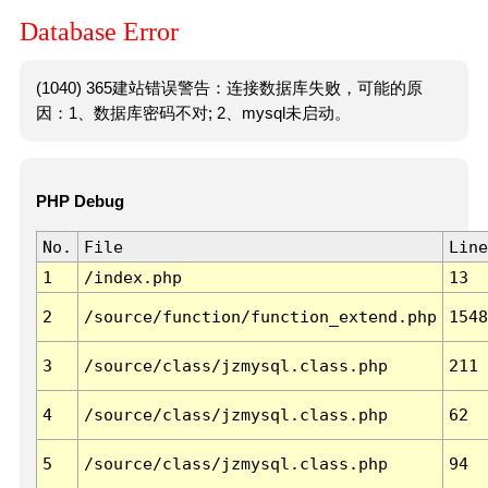
Database Error
(1040) 365建站错误警告：连接数据库失败，可能的原
因：1、数据库密码不对; 2、mysql未启动。
PHP Debug
No.
File
Line
1
/index.php
13
2
/source/function/function_extend.php
1548
3
/source/class/jzmysql.class.php
211
4
/source/class/jzmysql.class.php
62
5
/source/class/jzmysql.class.php
94