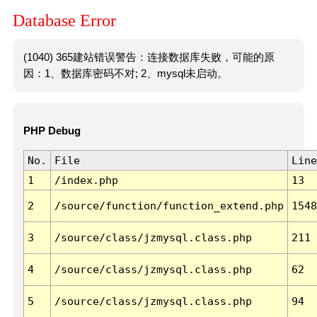
Database Error
(1040) 365建站错误警告：连接数据库失败，可能的原
因：1、数据库密码不对; 2、mysql未启动。
PHP Debug
No.
File
Line
1
/index.php
13
2
/source/function/function_extend.php
1548
3
/source/class/jzmysql.class.php
211
4
/source/class/jzmysql.class.php
62
5
/source/class/jzmysql.class.php
94